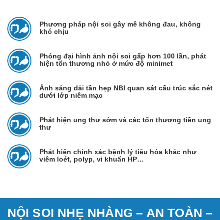
Phương pháp nội soi gây mê không đau, không
khó chịu
Phóng đại hình ảnh nội soi gấp hơn 100 lần, phát
hiện tổn thương nhỏ ở mức độ minimet
Ánh sáng dải tần hẹp NBI quan sát cấu trúc sắc nét
dưới lớp niêm mạc
Phát hiện ung thư sớm và các tổn thương tiền ung
thư
Phát hiện chính xác bệnh lý tiêu hóa khác như
viêm loét, polyp, vi khuẩn HP…
NỘI SOI NHẸ NHÀNG – AN TOÀN –